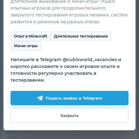
длительное выживание и мини-игры? Ищем
Моды
опытных игроков для продолжительного
закрытого тестирования игровых механик, систем
развития и режимов на разных этапах.
Скины
Опыт в Minecraft
Длительное тестирование
Плащи
Мини-игры
Напишите в Telegram @cubixworld_vacancies и
Рейтинг игроков
коротко расскажите о своем игровом опыте и
готовности регулярно участвовать в
тестировании.
Банлист
Подать заявку в Telegram
Вопрос-Ответ
Закрыть
Техническая поддержка