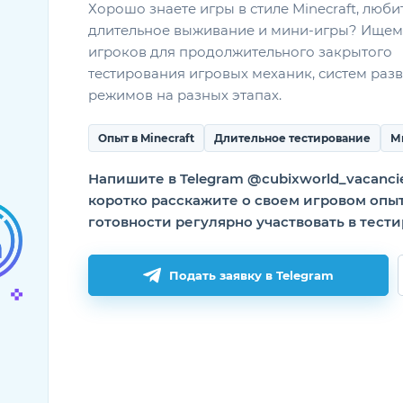
Хорошо знаете игры в стиле Minecraft, люби
3.jar
длительное выживание и мини-игры? Ищем
игроков для продолжительного закрытого
r
тестирования игровых механик, систем разв
режимов на разных этапах.
.jar
Опыт в Minecraft
Длительное тестирование
М
Напишите в Telegram @cubixworld_vacanci
r
коротко расскажите о своем игровом опы
готовности регулярно участвовать в тест
2.jar
Подать заявку в Telegram
м количеством модов вместе с другими