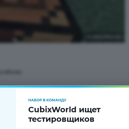
craft\mods
НАБОР В КОМАНДУ
CubixWorld ищет
овыми сборками и серверами
тестировщиков