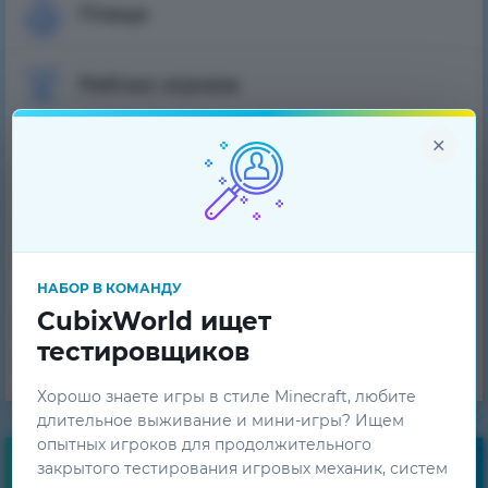
Плащи
Рейтинг игроков
×
Банлист
Вопрос-Ответ
НАБОР В КОМАНДУ
Техническая поддержка
CubixWorld ищет
тестировщиков
Команда проекта
Хорошо знаете игры в стиле Minecraft, любите
длительное выживание и мини-игры? Ищем
опытных игроков для продолжительного
закрытого тестирования игровых механик, систем
Бесплатные бонусы