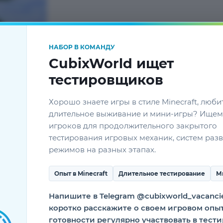
→
НАБОР В КОМАНДУ
CubixWorld ищет
тестировщиков
Хорошо знаете игры в стиле Minecraft, люби
длительное выживание и мини-игры? Ищем
игроков для продолжительного закрытого
тестирования игровых механик, систем разв
режимов на разных этапах.
Опыт в Minecraft
Длительное тестирование
М
craft\mods
Напишите в Telegram @cubixworld_vacanci
коротко расскажите о своем игровом опы
готовности регулярно участвовать в тест