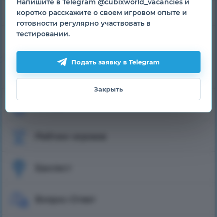
Напишите в Telegram @cubixworld_vacancies и
Скачать лаунчер
коротко расскажите о своем игровом опыте и
готовности регулярно участвовать в
тестировании.
Моды
Подать заявку в Telegram
Скины
Закрыть
Плащи
Рейтинг игроков
Банлист
Вопрос-Ответ