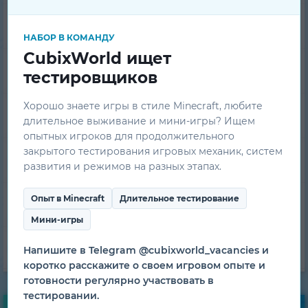
Плащи
НАБОР В КОМАНДУ
CubixWorld ищет
Рейтинг игроков
тестировщиков
Хорошо знаете игры в стиле Minecraft, любите
Банлист
длительное выживание и мини-игры? Ищем
опытных игроков для продолжительного
закрытого тестирования игровых механик, систем
Вопрос-Ответ
развития и режимов на разных этапах.
Опыт в Minecraft
Длительное тестирование
Техническая поддержка
Мини-игры
Команда проекта
Напишите в Telegram @cubixworld_vacancies и
коротко расскажите о своем игровом опыте и
готовности регулярно участвовать в
тестировании.