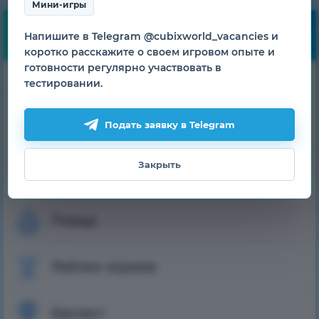
Мини-игры
Навигация
Напишите в Telegram @cubixworld_vacancies и
коротко расскажите о своем игровом опыте и
готовности регулярно участвовать в
Скачать лаунчер
тестировании.
Подать заявку в Telegram
Моды
Закрыть
Скины
Плащи
Рейтинг игроков
Банлист