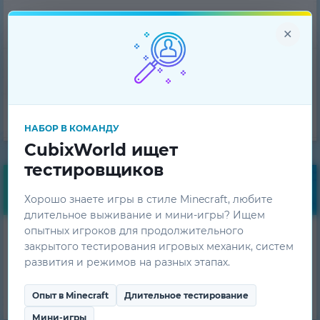
Вопрос-Ответ
×
Техническая поддержка
Команда проекта
НАБОР В КОМАНДУ
CubixWorld ищет
тестировщиков
Бесплатные бонусы
Хорошо знаете игры в стиле Minecraft, любите
длительное выживание и мини-игры? Ищем
опытных игроков для продолжительного
Получай ежедневные
закрытого тестирования игровых механик, систем
бонусы!
развития и режимов на разных этапах.
ПОЛУЧИТЬ
Опыт в Minecraft
Длительное тестирование
Мини-игры