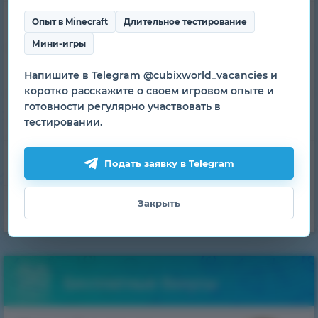
Опыт в Minecraft
Длительное тестирование
Рейтинг игроков
Мини-игры
Банлист
Напишите в Telegram @cubixworld_vacancies и
коротко расскажите о своем игровом опыте и
готовности регулярно участвовать в
Вопрос-Ответ
тестировании.
Техническая поддержка
Подать заявку в Telegram
Закрыть
Команда проекта
Бесплатные бонусы