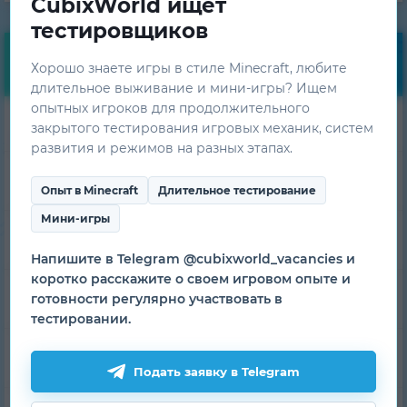
CubixWorld ищет
тестировщиков
Навигация
Хорошо знаете игры в стиле Minecraft, любите
длительное выживание и мини-игры? Ищем
опытных игроков для продолжительного
Скачать лаунчер
закрытого тестирования игровых механик, систем
развития и режимов на разных этапах.
Моды
Опыт в Minecraft
Длительное тестирование
Мини-игры
Скины
Напишите в Telegram @cubixworld_vacancies и
коротко расскажите о своем игровом опыте и
Плащи
готовности регулярно участвовать в
тестировании.
Рейтинг игроков
Подать заявку в Telegram