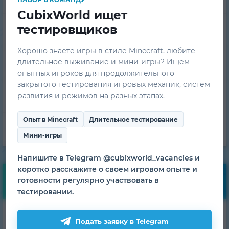
CubixWorld ищет
тестировщиков
Банлист
Хорошо знаете игры в стиле Minecraft, любите
длительное выживание и мини-игры? Ищем
Вопрос-Ответ
опытных игроков для продолжительного
закрытого тестирования игровых механик, систем
развития и режимов на разных этапах.
Техническая поддержка
Опыт в Minecraft
Длительное тестирование
Команда проекта
Мини-игры
Напишите в Telegram @cubixworld_vacancies и
коротко расскажите о своем игровом опыте и
готовности регулярно участвовать в
Бесплатные бонусы
тестировании.
Получай ежедневные
Подать заявку в Telegram