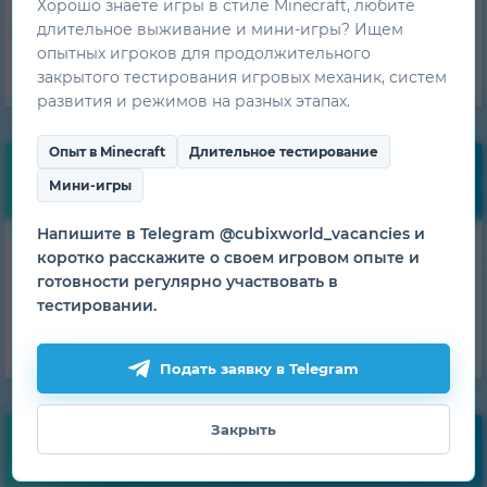
Техническая поддержка
Хорошо знаете игры в стиле Minecraft, любите
длительное выживание и мини-игры? Ищем
опытных игроков для продолжительного
Команда проекта
закрытого тестирования игровых механик, систем
развития и режимов на разных этапах.
Опыт в Minecraft
Длительное тестирование
Бесплатные бонусы
Мини-игры
Напишите в Telegram @cubixworld_vacancies и
Получай ежедневные
коротко расскажите о своем игровом опыте и
бонусы!
готовности регулярно участвовать в
тестировании.
ПОЛУЧИТЬ
Подать заявку в Telegram
Закрыть
Мониторинг