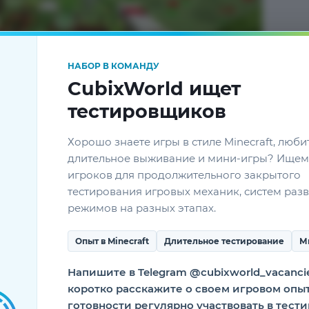
→
НАБОР В КОМАНДУ
CubixWorld ищет
тестировщиков
Хорошо знаете игры в стиле Minecraft, люби
длительное выживание и мини-игры? Ищем
игроков для продолжительного закрытого
тестирования игровых механик, систем разв
режимов на разных этапах.
Опыт в Minecraft
Длительное тестирование
М
craft\mods
Напишите в Telegram @cubixworld_vacanci
коротко расскажите о своем игровом опы
готовности регулярно участвовать в тест