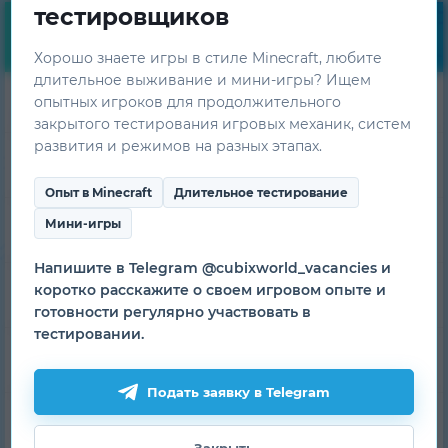
тестировщиков
Навигация
Хорошо знаете игры в стиле Minecraft, любите
длительное выживание и мини-игры? Ищем
Скачать лаунчер
опытных игроков для продолжительного
закрытого тестирования игровых механик, систем
развития и режимов на разных этапах.
Моды
Опыт в Minecraft
Длительное тестирование
Мини-игры
Скины
Напишите в Telegram @cubixworld_vacancies и
коротко расскажите о своем игровом опыте и
Плащи
готовности регулярно участвовать в
тестировании.
Рейтинг игроков
Подать заявку в Telegram
Банлист