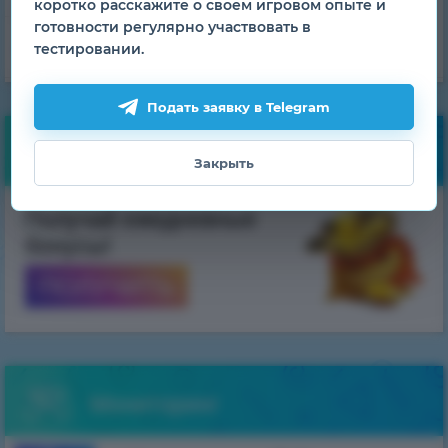
коротко расскажите о своем игровом опыте и
готовности регулярно участвовать в
Команда проекта
тестировании.
Подать заявку в Telegram
Бесплатные бонусы
Закрыть
Получай ежедневные
бонусы!
ПОЛУЧИТЬ
Мониторинг