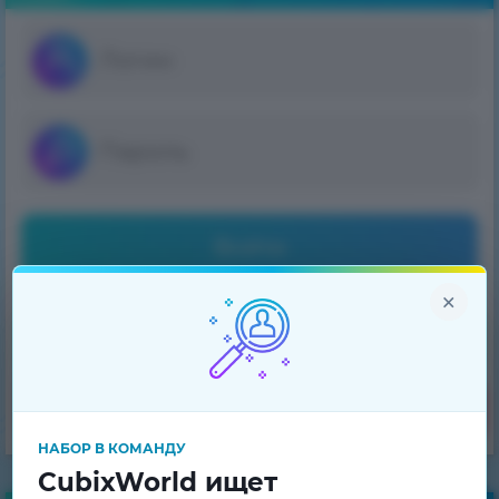
Войти
×
Регистрация
Забыл пароль
НАБОР В КОМАНДУ
CubixWorld ищет