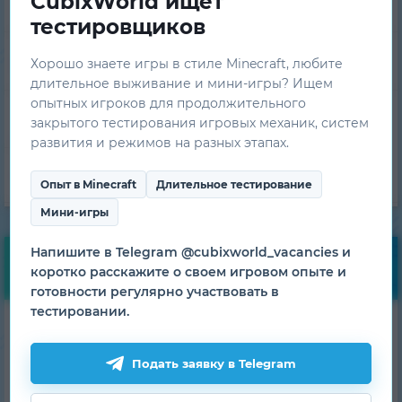
CubixWorld ищет
Банлист
тестировщиков
Вопрос-Ответ
Хорошо знаете игры в стиле Minecraft, любите
длительное выживание и мини-игры? Ищем
опытных игроков для продолжительного
Техническая поддержка
закрытого тестирования игровых механик, систем
развития и режимов на разных этапах.
Команда проекта
Опыт в Minecraft
Длительное тестирование
Мини-игры
Напишите в Telegram @cubixworld_vacancies и
Бесплатные бонусы
коротко расскажите о своем игровом опыте и
готовности регулярно участвовать в
тестировании.
Получай ежедневные
бонусы!
Подать заявку в Telegram
ПОЛУЧИТЬ