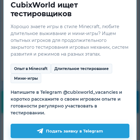
CubixWorld ищет
Банлист
тестировщиков
Хорошо знаете игры в стиле Minecraft, любите
Вопрос-Ответ
длительное выживание и мини-игры? Ищем
опытных игроков для продолжительного
закрытого тестирования игровых механик, систем
Техническая поддержка
развития и режимов на разных этапах.
Опыт в Minecraft
Длительное тестирование
Команда проекта
Мини-игры
Напишите в Telegram @cubixworld_vacancies и
коротко расскажите о своем игровом опыте и
Бесплатные бонусы
готовности регулярно участвовать в
тестировании.
Получай ежедневные
бонусы!
Подать заявку в Telegram