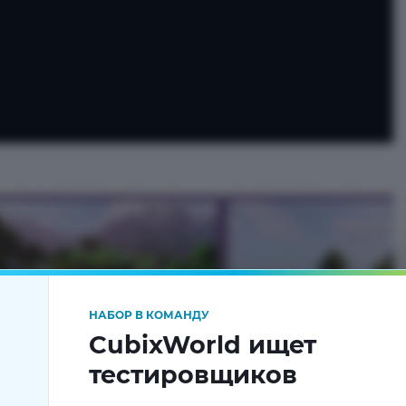
НАБОР В КОМАНДУ
CubixWorld ищет
тестировщиков
→