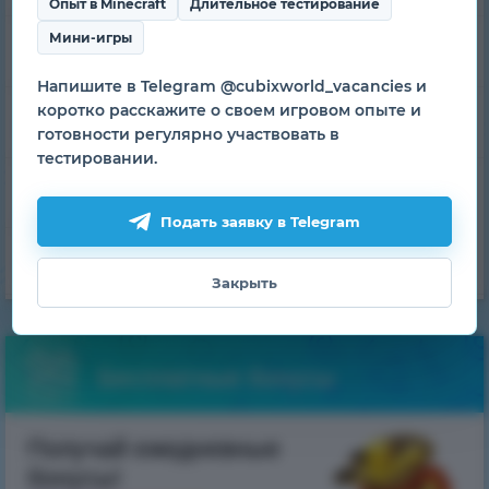
Опыт в Minecraft
Длительное тестирование
Мини-игры
Банлист
Напишите в Telegram @cubixworld_vacancies и
коротко расскажите о своем игровом опыте и
Вопрос-Ответ
готовности регулярно участвовать в
тестировании.
Техническая поддержка
Подать заявку в Telegram
Команда проекта
Закрыть
Бесплатные бонусы
Получай ежедневные
бонусы!