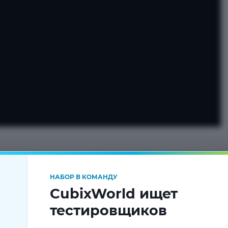
НАБОР В КОМАНДУ
CubixWorld ищет
тестировщиков