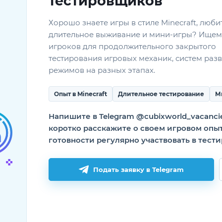
тестировщиков
.1-1.0.2.jar
Хорошо знаете игры в стиле Minecraft, люби
длительное выживание и мини-игры? Ищем
12-1.0.1.jar
игроков для продолжительного закрытого
тестирования игровых механик, систем разв
режимов на разных этапах.
+FV.jar
Опыт в Minecraft
Длительное тестирование
М
.17.1+1.0.jar
Напишите в Telegram @cubixworld_vacanci
коротко расскажите о своем игровом опы
готовности регулярно участвовать в тест
0.4+1.18.2.jar
Подать заявку в Telegram
м количеством модов вместе с другими
аших серверах Minecraft - CubixWorld!
унчер для игры на серверах с уникальными