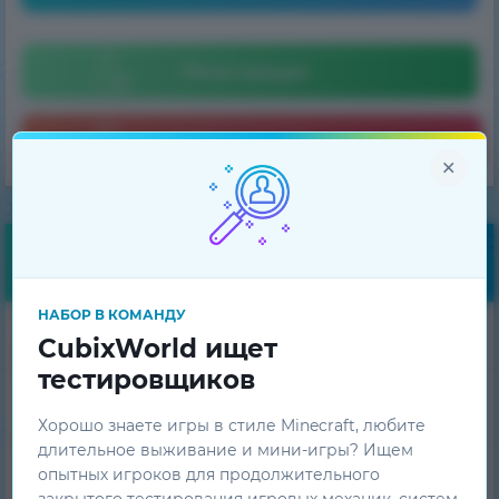
Регистрация
Забыл пароль
×
Навигация
НАБОР В КОМАНДУ
Скачать лаунчер
CubixWorld ищет
тестировщиков
Моды
Хорошо знаете игры в стиле Minecraft, любите
длительное выживание и мини-игры? Ищем
опытных игроков для продолжительного
Скины
закрытого тестирования игровых механик, систем