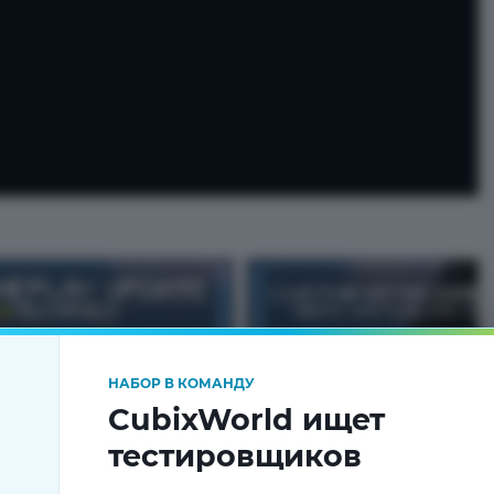
НАБОР В КОМАНДУ
CubixWorld ищет
тестировщиков