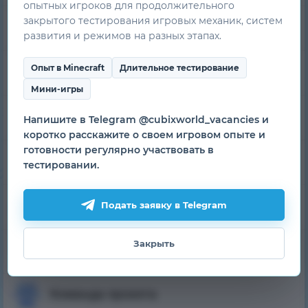
опытных игроков для продолжительного
закрытого тестирования игровых механик, систем
Скины
развития и режимов на разных этапах.
Опыт в Minecraft
Длительное тестирование
Плащи
Мини-игры
Рейтинг игроков
Напишите в Telegram @cubixworld_vacancies и
коротко расскажите о своем игровом опыте и
готовности регулярно участвовать в
Банлист
тестировании.
Подать заявку в Telegram
Вопрос-Ответ
Закрыть
Техническая поддержка
Команда проекта