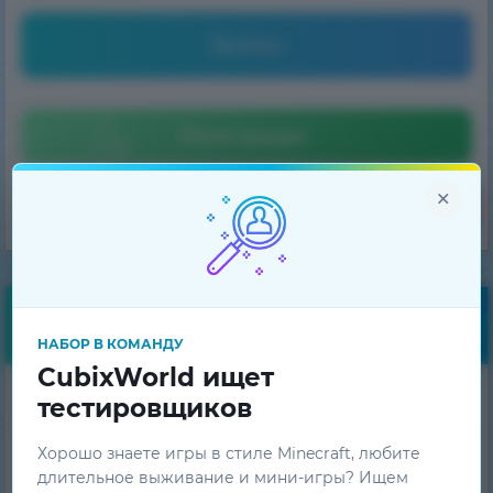
Войти
Регистрация
×
Забыл пароль
Навигация
НАБОР В КОМАНДУ
CubixWorld ищет
Скачать лаунчер
тестировщиков
Хорошо знаете игры в стиле Minecraft, любите
Моды
длительное выживание и мини-игры? Ищем