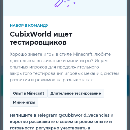
Войти
НАБОР В КОМАНДУ
CubixWorld ищет
Регистрация
тестировщиков
Забыл пароль
Хорошо знаете игры в стиле Minecraft, любите
длительное выживание и мини-игры? Ищем
опытных игроков для продолжительного
закрытого тестирования игровых механик, систем
развития и режимов на разных этапах.
Навигация
Опыт в Minecraft
Длительное тестирование
Мини-игры
Скачать лаунчер
Напишите в Telegram @cubixworld_vacancies и
коротко расскажите о своем игровом опыте и
Моды
готовности регулярно участвовать в