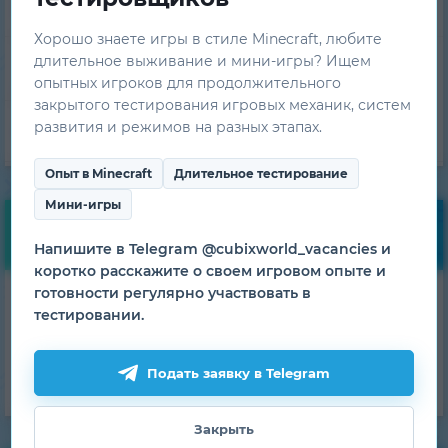
Вопрос-Ответ
Хорошо знаете игры в стиле Minecraft, любите
длительное выживание и мини-игры? Ищем
Техническая поддержка
опытных игроков для продолжительного
закрытого тестирования игровых механик, систем
развития и режимов на разных этапах.
Команда проекта
Опыт в Minecraft
Длительное тестирование
Мини-игры
Бесплатные бонусы
Напишите в Telegram @cubixworld_vacancies и
коротко расскажите о своем игровом опыте и
готовности регулярно участвовать в
Получай ежедневные
тестировании.
бонусы!
ПОЛУЧИТЬ
Подать заявку в Telegram
Закрыть