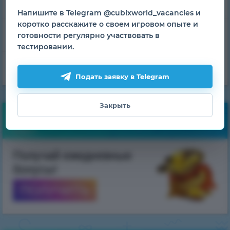
Вопрос-Ответ
Напишите в Telegram @cubixworld_vacancies и
коротко расскажите о своем игровом опыте и
готовности регулярно участвовать в
Техническая поддержка
тестировании.
Команда проекта
Подать заявку в Telegram
Закрыть
Бесплатные бонусы
Получай ежедневные
бонусы!
ПОЛУЧИТЬ