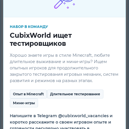
Скины
НАБОР В КОМАНДУ
Плащи
CubixWorld ищет
тестировщиков
Рейтинг игроков
Хорошо знаете игры в стиле Minecraft, любите
длительное выживание и мини-игры? Ищем
опытных игроков для продолжительного
Банлист
закрытого тестирования игровых механик, систем
развития и режимов на разных этапах.
Вопрос-Ответ
Опыт в Minecraft
Длительное тестирование
Мини-игры
Техническая поддержка
Напишите в Telegram @cubixworld_vacancies и
коротко расскажите о своем игровом опыте и
Команда проекта
готовности регулярно участвовать в