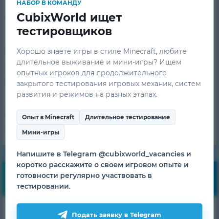
Рейтинг игроков
НАБОР В КОМАНДУ
CubixWorld ищет
тестировщиков
Банлист
Хорошо знаете игры в стиле Minecraft, любите
длительное выживание и мини-игры? Ищем
Вопрос-Ответ
опытных игроков для продолжительного
закрытого тестирования игровых механик, систем
развития и режимов на разных этапах.
Техническая поддержка
Опыт в Minecraft
Длительное тестирование
Команда проекта
Мини-игры
Напишите в Telegram @cubixworld_vacancies и
коротко расскажите о своем игровом опыте и
готовности регулярно участвовать в
Бесплатные бонусы
тестировании.
Получай ежедневные
Подать заявку в Telegram