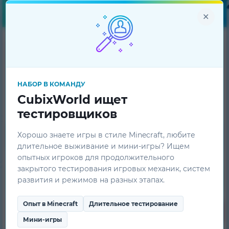
Авторизация
×
НАБОР В КОМАНДУ
CubixWorld ищет
тестировщиков
Хорошо знаете игры в стиле Minecraft, любите
Войти
длительное выживание и мини-игры? Ищем
опытных игроков для продолжительного
закрытого тестирования игровых механик, систем
Регистрация
развития и режимов на разных этапах.
Опыт в Minecraft
Длительное тестирование
Забыл пароль
Мини-игры