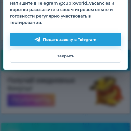
Напишите в Telegram @cubixworld_vacancies и
коротко расскажите о своем игровом опыте и
Техническая поддержка
готовности регулярно участвовать в
тестировании.
Команда проекта
Подать заявку в Telegram
Закрыть
Бесплатные бонусы
Получай ежедневные
бонусы!
ПОЛУЧИТЬ