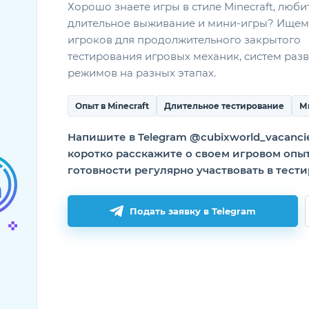
Хорошо знаете игры в стиле Minecraft, люби
длительное выживание и мини-игры? Ищем
игроков для продолжительного закрытого
тестирования игровых механик, систем разв
режимов на разных этапах.
Опыт в Minecraft
Длительное тестирование
М
Напишите в Telegram @cubixworld_vacanci
коротко расскажите о своем игровом опы
готовности регулярно участвовать в тест
craft\mods
Подать заявку в Telegram
овыми сборками и серверами