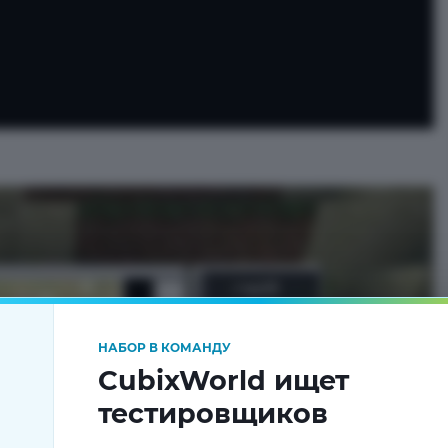
НАБОР В КОМАНДУ
CubixWorld ищет
тестировщиков
→