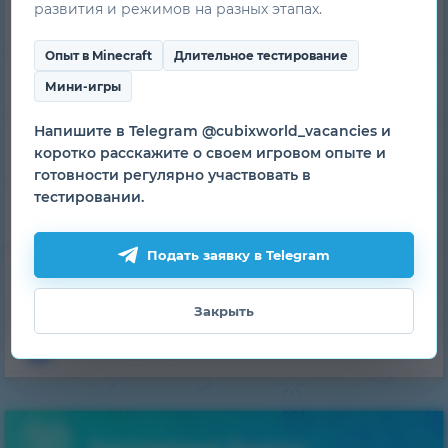
развития и режимов на разных этапах.
Плащи
Опыт в Minecraft
Длительное тестирование
Рейтинг игроков
Мини-игры
Напишите в Telegram @cubixworld_vacancies и
Банлист
коротко расскажите о своем игровом опыте и
готовности регулярно участвовать в
тестировании.
Вопрос-Ответ
Подать заявку в Telegram
Техническая поддержка
Закрыть
Команда проекта