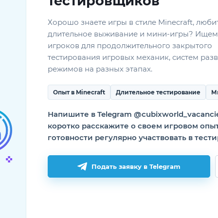
тестировщиков
→
Хорошо знаете игры в стиле Minecraft, люби
длительное выживание и мини-игры? Ищем
игроков для продолжительного закрытого
тестирования игровых механик, систем разв
режимов на разных этапах.
Опыт в Minecraft
Длительное тестирование
М
Напишите в Telegram @cubixworld_vacanci
коротко расскажите о своем игровом опы
готовности регулярно участвовать в тест
craft\mods
Подать заявку в Telegram