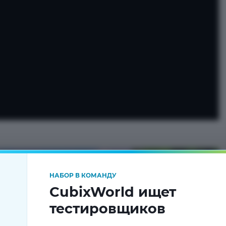
НАБОР В КОМАНДУ
CubixWorld ищет
тестировщиков