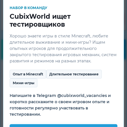
Регистрация
НАБОР В КОМАНДУ
CubixWorld ищет
Забыл пароль
тестировщиков
Хорошо знаете игры в стиле Minecraft, любите
длительное выживание и мини-игры? Ищем
опытных игроков для продолжительного
Навигация
закрытого тестирования игровых механик, систем
развития и режимов на разных этапах.
Скачать лаунчер
Опыт в Minecraft
Длительное тестирование
Мини-игры
Моды
Напишите в Telegram @cubixworld_vacancies и
коротко расскажите о своем игровом опыте и
Скины
готовности регулярно участвовать в
тестировании.
Плащи