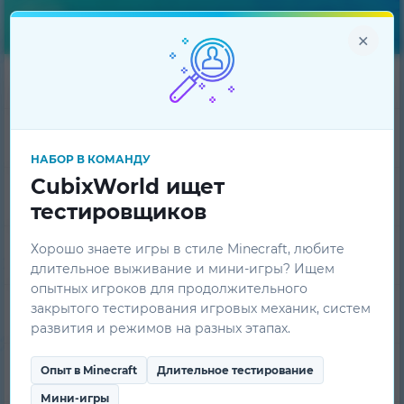
Навигация
×
Скачать лаунчер
Моды
НАБОР В КОМАНДУ
CubixWorld ищет
Скины
тестировщиков
Хорошо знаете игры в стиле Minecraft, любите
Плащи
длительное выживание и мини-игры? Ищем
опытных игроков для продолжительного
закрытого тестирования игровых механик, систем
Рейтинг игроков
развития и режимов на разных этапах.
Опыт в Minecraft
Длительное тестирование
Банлист
Мини-игры