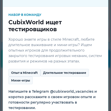
НАБОР В КОМАНДУ
Регистрация
CubixWorld ищет
тестировщиков
Забыл пароль
Хорошо знаете игры в стиле Minecraft, любите
длительное выживание и мини-игры? Ищем
опытных игроков для продолжительного
закрытого тестирования игровых механик, систем
Навигация
развития и режимов на разных этапах.
Опыт в Minecraft
Длительное тестирование
Скачать лаунчер
Мини-игры
Моды
Напишите в Telegram @cubixworld_vacancies и
коротко расскажите о своем игровом опыте и
готовности регулярно участвовать в
Скины
тестировании.