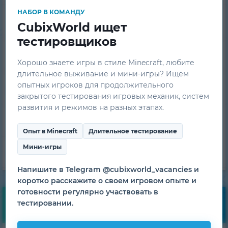
НАБОР В КОМАНДУ
Рейтинг игроков
CubixWorld ищет
тестировщиков
Банлист
Хорошо знаете игры в стиле Minecraft, любите
длительное выживание и мини-игры? Ищем
опытных игроков для продолжительного
Вопрос-Ответ
закрытого тестирования игровых механик, систем
развития и режимов на разных этапах.
Техническая поддержка
Опыт в Minecraft
Длительное тестирование
Мини-игры
Команда проекта
Напишите в Telegram @cubixworld_vacancies и
коротко расскажите о своем игровом опыте и
готовности регулярно участвовать в
тестировании.
Бесплатные бонусы