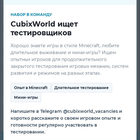
Скины
НАБОР В КОМАНДУ
Плащи
CubixWorld ищет
тестировщиков
Рейтинг игроков
Хорошо знаете игры в стиле Minecraft, любите
длительное выживание и мини-игры? Ищем
опытных игроков для продолжительного
Банлист
закрытого тестирования игровых механик, систем
развития и режимов на разных этапах.
Вопрос-Ответ
Опыт в Minecraft
Длительное тестирование
Мини-игры
Техническая поддержка
Напишите в Telegram @cubixworld_vacancies и
коротко расскажите о своем игровом опыте и
Команда проекта
готовности регулярно участвовать в
тестировании.