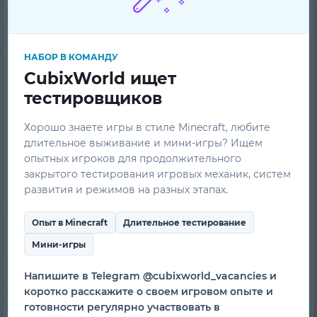
Скины
НАБОР В КОМАНДУ
Плащи
CubixWorld ищет
тестировщиков
Рейтинг игроков
Хорошо знаете игры в стиле Minecraft, любите
длительное выживание и мини-игры? Ищем
Банлист
опытных игроков для продолжительного
закрытого тестирования игровых механик, систем
развития и режимов на разных этапах.
Вопрос-Ответ
Опыт в Minecraft
Длительное тестирование
Мини-игры
Техническая поддержка
Напишите в Telegram @cubixworld_vacancies и
Команда проекта
коротко расскажите о своем игровом опыте и
готовности регулярно участвовать в