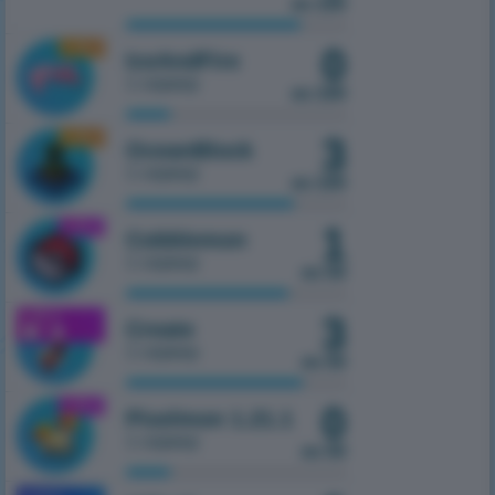
из 100
1.16.5
0
IceAndFire
1 сервер
из 100
1.16.5
3
OceanBlock
1 сервер
из 100
1.21.1
1
Cobblemon
1 сервер
из 50
1.21.1
3
Create
1 сервер
из 50
1.21.1
0
Pixelmon 1.21.1
1 сервер
из 50