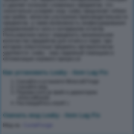
и удаляет излишки сложенных предметов, что
значительно ускоряет игру. Leaky предлагает гибкие
настройки, включая улучшения производительности
предметов, а также возможность конфигурирования
уведомлений в чате и интервалов отчетов.
Пользователи могут определить минимальное
количество предметов для отчета и порог, при
котором избыточные предметы автоматически
удаляются. Leaky - ваш надежный помощник в
оптимизации игрового процесса!
Как установить Leaky - Item Lag Fix
Скачайте и установте Minecraft Forge
Скачайте мод
Переместите jar файл в директорию
.minecraft\mods
Наслаждайтесь игрой :)
Скачать мод Leaky - Item Lag Fix
CurseForge
Мод на