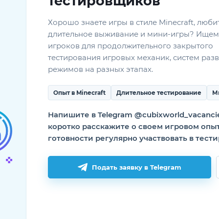
тестировщиков
→
Хорошо знаете игры в стиле Minecraft, люби
длительное выживание и мини-игры? Ищем
игроков для продолжительного закрытого
тестирования игровых механик, систем разв
режимов на разных этапах.
Опыт в Minecraft
Длительное тестирование
М
Напишите в Telegram @cubixworld_vacanci
коротко расскажите о своем игровом опы
готовности регулярно участвовать в тест
Подать заявку в Telegram
craft\mods