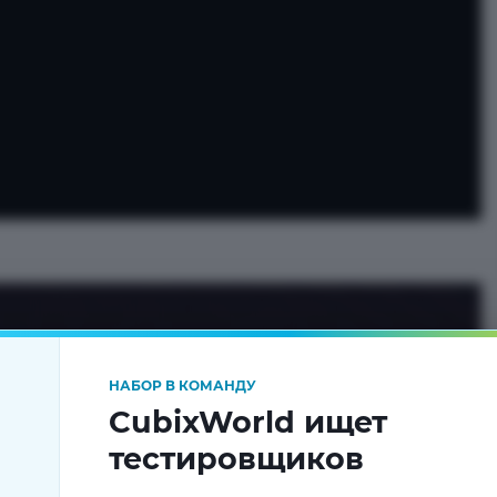
НАБОР В КОМАНДУ
CubixWorld ищет
тестировщиков