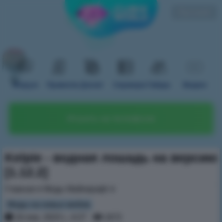
Русский
Форум
Правила
Донат
Сервера
Гайды
Видео
Играть на телефоне
Kelpie -
водная лошадь
на версию
[1.12.2]
Главная
Моды Майнкрафт
Моды на новых мобов
16 янв. 2023 г., 4:27
1672