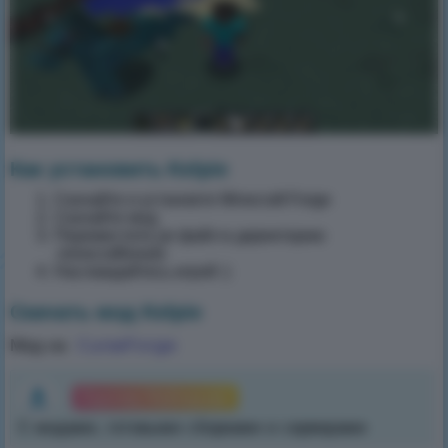
←
→
Как установить Kelpie
Скачайте и установте Minecraft Forge
Скачайте мод
Переместите jar файл в директорию
.minecraft\mods
Наслаждайтесь игрой :)
Скачать мод Kelpie
CurseForge
Мод на
Лаунчер Майнкрафт
С модами, готовыми сборками и серверами