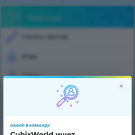
Навигация
Скачать лаунчер
Моды
Скины
×
Плащи
Рейтинг игроков
НАБОР В КОМАНДУ
CubixWorld ищет
Банлист