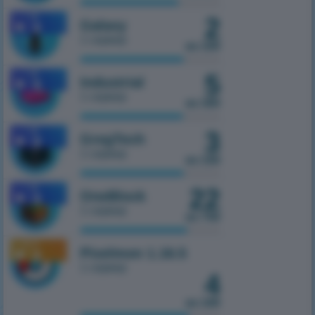
1.7.10
2
Galaxy
1 сервер
из 100
1.7.10
5
Industrial
1 сервер
из 300
1.7.10
3
GregTech
1 сервер
из 150
1.7.10
22
OneBlock
1 сервер
из 750
1.16.5
Pixelmon 1.16.5
1 сервер
4
из 100