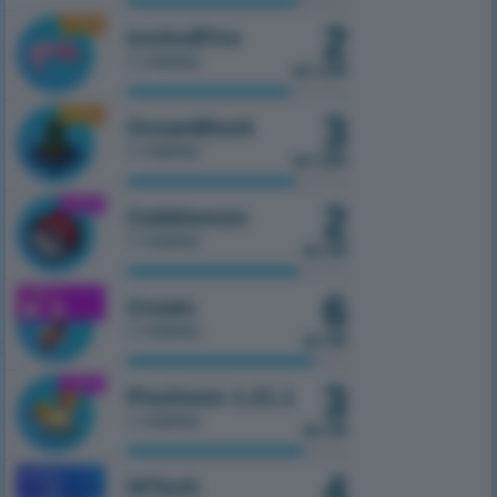
1.16.5
2
IceAndFire
1 сервер
из 100
1.16.5
3
OceanBlock
1 сервер
из 100
1.21.1
2
Cobblemon
1 сервер
из 50
1.21.1
6
Create
1 сервер
из 50
1.21.1
3
Pixelmon 1.21.1
1 сервер
из 50
4
MOBILE
HiTech
1.7.10