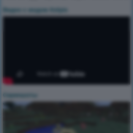
Видео с модом Kelpie
Скриншоты