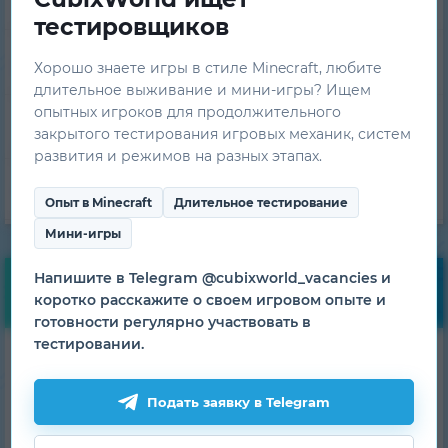
тестировщиков
Вопрос-Ответ
Хорошо знаете игры в стиле Minecraft, любите
длительное выживание и мини-игры? Ищем
опытных игроков для продолжительного
Техническая поддержка
закрытого тестирования игровых механик, систем
развития и режимов на разных этапах.
Команда проекта
Опыт в Minecraft
Длительное тестирование
Мини-игры
Напишите в Telegram @cubixworld_vacancies и
Бесплатные бонусы
коротко расскажите о своем игровом опыте и
готовности регулярно участвовать в
тестировании.
Получай ежедневные
бонусы!
Подать заявку в Telegram
ПОЛУЧИТЬ