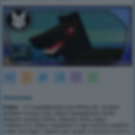
Описание
Kelpie -
это модификация для Minecraft, которая
добавит в вашу игру нового враждебного моба -
водную лошадь Келпи. Данные мобы будут
спавнится в любых водоемах и при попытке подойти
к ним они будут тащить вас на дно и пытатся съесть.