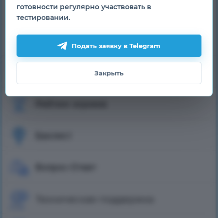
готовности регулярно участвовать в
Моды
тестировании.
Скины
Подать заявку в Telegram
Плащи
Закрыть
Рейтинг игроков
Банлист
Вопрос-Ответ
Техническая поддержка