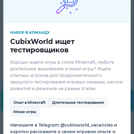
Войти
НАБОР В КОМАНДУ
CubixWorld ищет
тестировщиков
Регистрация
Хорошо знаете игры в стиле Minecraft, любите
Забыл пароль
длительное выживание и мини-игры? Ищем
опытных игроков для продолжительного
закрытого тестирования игровых механик, систем
развития и режимов на разных этапах.
Навигация
Опыт в Minecraft
Длительное тестирование
Мини-игры
Скачать лаунчер
Напишите в Telegram @cubixworld_vacancies и
коротко расскажите о своем игровом опыте и