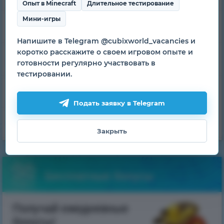
Опыт в Minecraft
Длительное тестирование
Мини-игры
Банлист
Напишите в Telegram @cubixworld_vacancies и
коротко расскажите о своем игровом опыте и
Вопрос-Ответ
готовности регулярно участвовать в
тестировании.
Техническая поддержка
Подать заявку в Telegram
Команда проекта
Закрыть
Бесплатные бонусы
Получай ежедневные
бонусы!