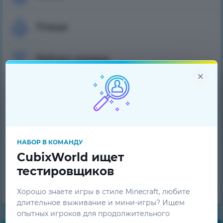
Плащи
Рейтинг игроков
×
Банлист
Вопрос-Ответ
НАБОР В КОМАНДУ
CubixWorld ищет
Техническая поддержка
тестировщиков
Команда проекта
Хорошо знаете игры в стиле Minecraft, любите
длительное выживание и мини-игры? Ищем
опытных игроков для продолжительного