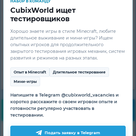
Рейтинг игроков
НАБОР В КОМАНДУ
CubixWorld ищет
тестировщиков
Банлист
Хорошо знаете игры в стиле Minecraft, любите
длительное выживание и мини-игры? Ищем
Вопрос-Ответ
опытных игроков для продолжительного
закрытого тестирования игровых механик, систем
развития и режимов на разных этапах.
Техническая поддержка
Опыт в Minecraft
Длительное тестирование
Команда проекта
Мини-игры
Напишите в Telegram @cubixworld_vacancies и
коротко расскажите о своем игровом опыте и
готовности регулярно участвовать в
Бесплатные бонусы
тестировании.
Получай ежедневные
Подать заявку в Telegram